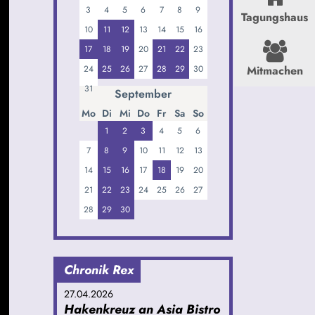
3
4
5
6
7
8
9
Tagungshaus
10
11
12
13
14
15
16
17
18
19
20
21
22
23
24
25
26
27
28
29
30
Mitmachen
31
September
Mo
Di
Mi
Do
Fr
Sa
So
1
2
3
4
5
6
7
8
9
10
11
12
13
14
15
16
17
18
19
20
21
22
23
24
25
26
27
28
29
30
Chronik Rex
27.04.2026
Hakenkreuz an Asia Bistro