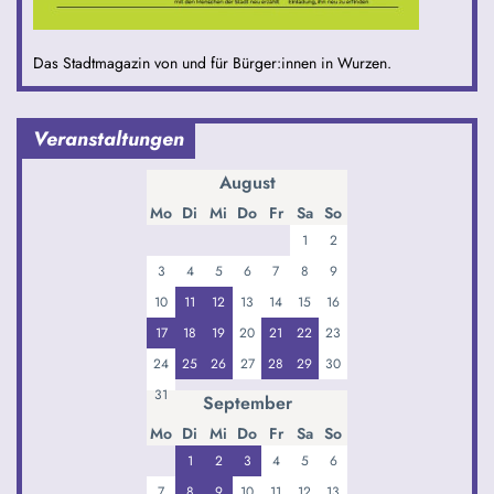
Das Stadtmagazin von und für Bürger:innen in Wurzen.
Veranstaltungen
August
Mo
Di
Mi
Do
Fr
Sa
So
1
2
3
4
5
6
7
8
9
10
11
12
13
14
15
16
17
18
19
20
21
22
23
24
25
26
27
28
29
30
31
September
Mo
Di
Mi
Do
Fr
Sa
So
1
2
3
4
5
6
7
8
9
10
11
12
13