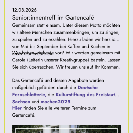
12.08.2026
Senior:innentreff im Gartencafé
Gemeinsam statt einsam. Unter diesem Motto möchten
wir ältere Menschen zusammenbringen, um zu singen,
zu spielen und zu erzählen. Hierzu laden wir herzlich
von Mai bis September bei Kaffee und Kuchen in
Was haben wir heute vor? Wir werden gemeinsam mit
unser Gartencafé ein.
Carola (Leiterin unserer Kreativgruppe) basteln. Lassen
Sie sich überraschen. Wir freuen uns auf Ihr Kommen.
Das Gartencafé und dessen Angebote werden
maßgeblich gefördert durch die
Deutsche
Fernsehlotterie,
die
Kulturstiftung des Freistaates
Sachsen
und
machen2025
.
Hier
finden Sie alle weiteren Termine zum
Gartencafé.