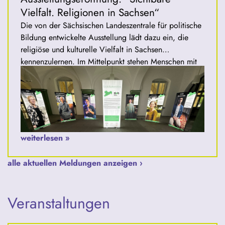
Vielfalt. Religionen in Sachsen“
Die von der Sächsischen Landeszentrale für politische
Bildung entwickelte Ausstellung lädt dazu ein, die
religiöse und kulturelle Vielfalt in Sachsen
kennenzulernen. Im Mittelpunkt stehen Menschen mit
ihren persönlichen Geschichten und Erfahrungen.
Acht Porträts zeigen, wie unterschiedlich Glauben
gelebt wird und welche Bedeutung Religion,
Gemeinschaft und Tradition im Alltag haben können.
Die Ausstellung zeigt: Glaube findet nicht nur in
weiterlesen »
Kirchen, Synagogen, Moscheen oder Tempeln statt –
er ist für viele Menschen Teil ihres täglichen Lebens
alle aktuellen Meldungen anzeigen ›
und ihrer Identität.
Veranstaltungen