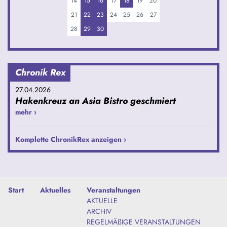
14
15
16
17
18
19
20
21
22
23
24
25
26
27
28
29
30
Chronik Rex
27.04.2026
Hakenkreuz an Asia Bistro geschmiert
mehr ›
Komplette ChronikRex anzeigen ›
Start
Aktuelles
Veranstaltungen
AKTUELLE
ARCHIV
REGELMÄßIGE VERANSTALTUNGEN