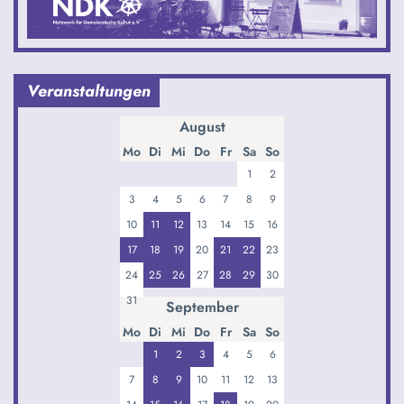
Veranstaltungen
August
Mo
Di
Mi
Do
Fr
Sa
So
1
2
3
4
5
6
7
8
9
10
11
12
13
14
15
16
17
18
19
20
21
22
23
24
25
26
27
28
29
30
31
September
Mo
Di
Mi
Do
Fr
Sa
So
1
2
3
4
5
6
7
8
9
10
11
12
13