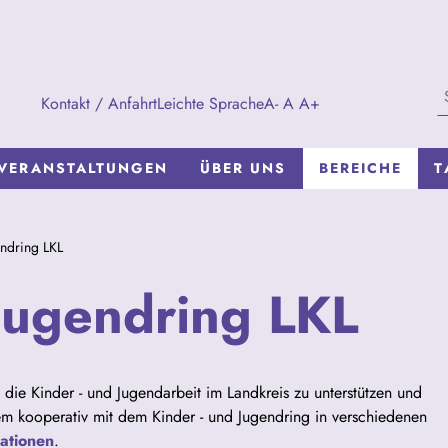
Kontakt / Anfahrt
Leichte Sprache
A-
A
A+
VERANSTALTUNGEN
ÜBER UNS
BEREICHE
T
endring LKL
 Jugendring LKL
 die Kinder - und Jugendarbeit im Landkreis zu unterstützen und
em kooperativ mit dem Kinder - und Jugendring in verschiedenen
mationen
.