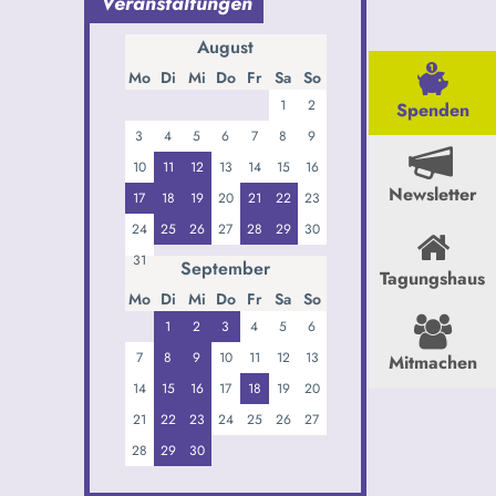
Veranstaltungen
August
Mo
Di
Mi
Do
Fr
Sa
So
1
2
Spenden
3
4
5
6
7
8
9
10
11
12
13
14
15
16
Newsletter
17
18
19
20
21
22
23
24
25
26
27
28
29
30
31
September
Tagungshaus
Mo
Di
Mi
Do
Fr
Sa
So
1
2
3
4
5
6
7
8
9
10
11
12
13
Mitmachen
14
15
16
17
18
19
20
21
22
23
24
25
26
27
28
29
30