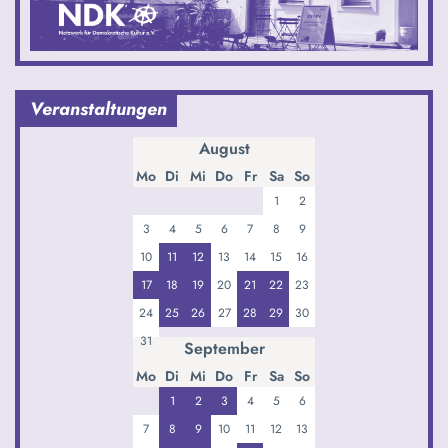
Veranstaltungen
August
Mo
Di
Mi
Do
Fr
Sa
So
1
2
3
4
5
6
7
8
9
10
11
12
13
14
15
16
17
18
19
20
21
22
23
24
25
26
27
28
29
30
31
September
Mo
Di
Mi
Do
Fr
Sa
So
1
2
3
4
5
6
7
8
9
10
11
12
13