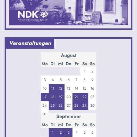
Veranstaltungen
August
Mo
Di
Mi
Do
Fr
Sa
So
1
2
3
4
5
6
7
8
9
10
11
12
13
14
15
16
17
18
19
20
21
22
23
24
25
26
27
28
29
30
31
September
Mo
Di
Mi
Do
Fr
Sa
So
1
2
3
4
5
6