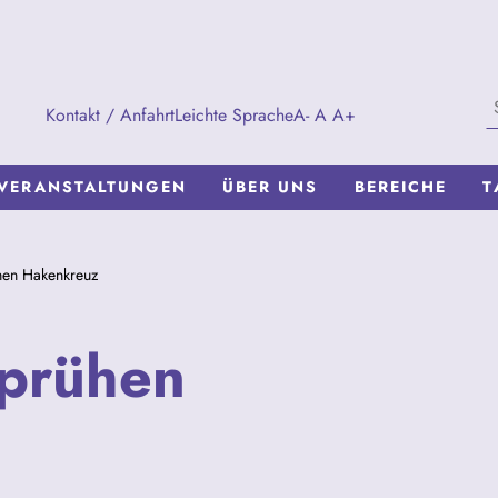
Kontakt / Anfahrt
Leichte Sprache
A-
A
A+
VERANSTALTUNGEN
ÜBER UNS
BEREICHE
T
hen Hakenkreuz
sprühen