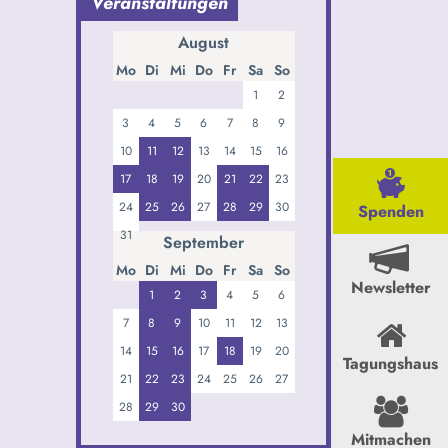
Veranstaltungen
August
Mo
Di
Mi
Do
Fr
Sa
So
1
2
3
4
5
6
7
8
9
10
11
12
13
14
15
16
17
18
19
20
21
22
23
24
25
26
27
28
29
30
Spenden
31
September
Mo
Di
Mi
Do
Fr
Sa
So
Newsletter
1
2
3
4
5
6
7
8
9
10
11
12
13
14
15
16
17
18
19
20
Tagungshaus
21
22
23
24
25
26
27
28
29
30
Mitmachen