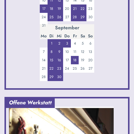
10
11
12
13
14
15
16
17
18
19
20
21
22
23
24
25
26
27
28
29
30
31
September
Mo
Di
Mi
Do
Fr
Sa
So
1
2
3
4
5
6
7
8
9
10
11
12
13
14
15
16
17
18
19
20
21
22
23
24
25
26
27
28
29
30
Offene Werkstatt