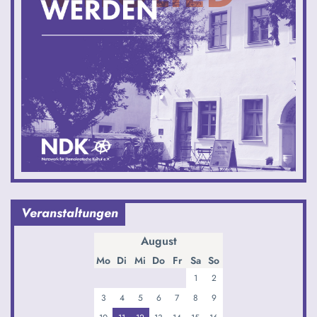
Veranstaltungen
August
Mo
Di
Mi
Do
Fr
Sa
So
1
2
3
4
5
6
7
8
9