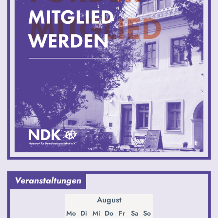
Veranstaltungen
August
Mo
Di
Mi
Do
Fr
Sa
So