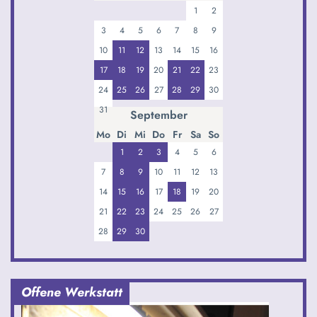
1
2
3
4
5
6
7
8
9
10
11
12
13
14
15
16
17
18
19
20
21
22
23
24
25
26
27
28
29
30
31
September
Mo
Di
Mi
Do
Fr
Sa
So
1
2
3
4
5
6
7
8
9
10
11
12
13
14
15
16
17
18
19
20
21
22
23
24
25
26
27
28
29
30
Offene Werkstatt