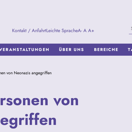
Kontakt / Anfahrt
Leichte Sprache
A-
A
A+
VERANSTALTUNGEN
ÜBER UNS
BEREICHE
T
nen von Neonazis angegriffen
ersonen von
egriffen