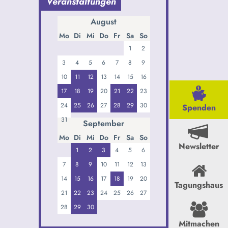
Veranstaltungen
August
Mo
Di
Mi
Do
Fr
Sa
So
1
2
3
4
5
6
7
8
9
10
11
12
13
14
15
16
17
18
19
20
21
22
23
24
25
26
27
28
29
30
Spenden
31
September
Mo
Di
Mi
Do
Fr
Sa
So
Newsletter
1
2
3
4
5
6
7
8
9
10
11
12
13
14
15
16
17
18
19
20
Tagungshaus
21
22
23
24
25
26
27
28
29
30
Mitmachen