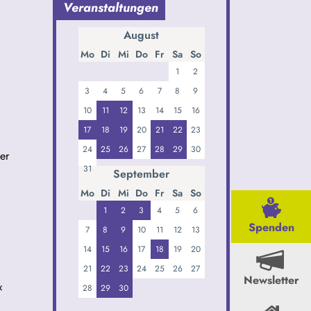
Veranstaltungen
August
Mo
Di
Mi
Do
Fr
Sa
So
1
2
3
4
5
6
7
8
9
10
11
12
13
14
15
16
17
18
19
20
21
22
23
24
25
26
27
28
29
30
er
31
September
Mo
Di
Mi
Do
Fr
Sa
So
1
2
3
4
5
6
Spenden
7
8
9
10
11
12
13
14
15
16
17
18
19
20
21
22
23
24
25
26
27
Newsletter
«
28
29
30