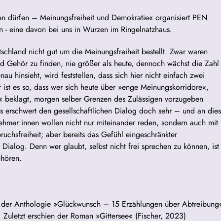
en dürfen – Meinungsfreiheit und Demokratie« organisiert PEN
n - eine davon bei uns in Wurzen im Ringelnatzhaus.
schland nicht gut um die Meinungsfreiheit bestellt. Zwar waren
und Gehör zu finden, nie größer als heute, dennoch wächst die Zahl
au hinsieht, wird feststellen, dass sich hier nicht einfach zwei
ist es so, dass wer sich heute über »enge Meinungskorridore«,
« beklagt, morgen selber Grenzen des Zulässigen vorzugeben
 erschwert den gesellschaftlichen Dialog doch sehr – und an dies
nehmer:innen wollen nicht nur miteinander reden, sondern auch mit
ruchsfreiheit; aber bereits das Gefühl eingeschränkter
 Dialog. Denn wer glaubt, selbst nicht frei sprechen zu können, ist
uhören.
rin der Anthologie »Glückwunsch – 15 Erzählungen über Abtreibung
. Zuletzt erschien der Roman »Gittersee« (Fischer, 2023)