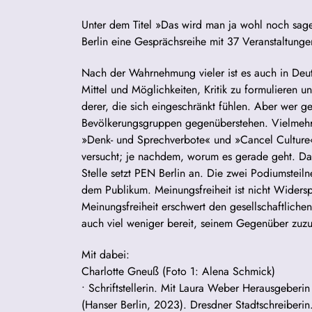
Unter dem Titel »Das wird man ja wohl noch sag
Berlin eine Gesprächsreihe mit 37 Veranstaltunge
Nach der Wahrnehmung vieler ist es auch in Deut
Mittel und Möglichkeiten, Kritik zu formulieren 
derer, die sich eingeschränkt fühlen. Aber wer gen
Bevölkerungsgruppen gegenüberstehen. Vielmehr 
»Denk- und Sprechverbote« und »Cancel Culture
versucht; je nachdem, worum es gerade geht. Das
Stelle setzt PEN Berlin an. Die zwei Podiumsteil
dem Publikum. Meinungsfreiheit ist nicht Widersp
Meinungsfreiheit erschwert den gesellschaftlichen
auch viel weniger bereit, seinem Gegenüber zuz
Mit dabei:
Charlotte Gneuß (Foto 1: Alena Schmick)
• Schriftstellerin. Mit Laura Weber Herausgebe
(Hanser Berlin, 2023). Dresdner Stadtschreiberin