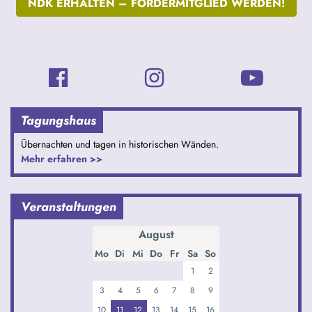
NDK ERHALTEN –
FÖRDERMITGLIED WERDEN!
Tagungshaus
Übernachten und tagen in historischen Wänden.
Mehr erfahren >>
Veranstaltungen
August
Mo
Di
Mi
Do
Fr
Sa
So
1
2
3
4
5
6
7
8
9
10
11
12
13
14
15
16