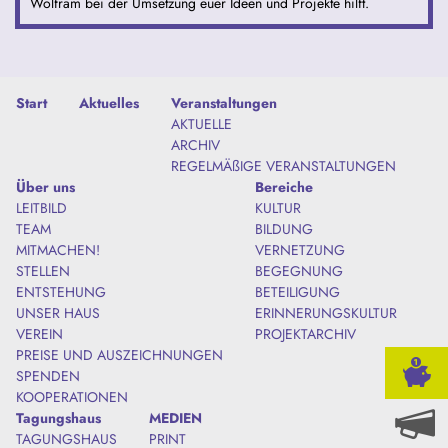
Wolfram bei der Umsetzung euer Ideen und Projekte hilft.
Start
Aktuelles
Veranstaltungen
AKTUELLE
ARCHIV
REGELMÄßIGE VERANSTALTUNGEN
Über uns
Bereiche
LEITBILD
KULTUR
TEAM
BILDUNG
MITMACHEN!
VERNETZUNG
STELLEN
BEGEGNUNG
ENTSTEHUNG
BETEILIGUNG
UNSER HAUS
ERINNERUNGSKULTUR
VEREIN
PROJEKTARCHIV
PREISE UND AUSZEICHNUNGEN
SPENDEN
KOOPERATIONEN
Tagungshaus
MEDIEN
TAGUNGSHAUS
PRINT