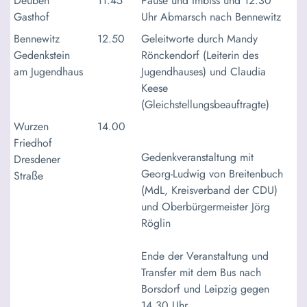
Deuben
11.45
Pause und Imbiss und 12.30
Gasthof
Uhr Abmarsch nach Bennewitz
Bennewitz
12.50
Geleitworte durch Mandy
Gedenkstein
Rönckendorf (Leiterin des
am Jugendhaus
Jugendhauses) und Claudia
Keese
(Gleichstellungsbeauftragte)
Wurzen
14.00
Friedhof
Gedenkveranstaltung mit
Dresdener
Georg-Ludwig von Breitenbuch
Straße
(MdL, Kreisverband der CDU)
und Oberbürgermeister Jörg
Röglin
Ende der Veranstaltung und
Transfer mit dem Bus nach
Borsdorf und Leipzig gegen
14.30 Uhr