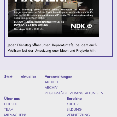
Jeden Dienstag öffnet unser Reparaturcafé, bei dem euch
Wolfram bei der Umsetzung euer Ideen und Projekte hilft.
Start
Aktuelles
Veranstaltungen
AKTUELLE
ARCHIV
REGELMÄßIGE VERANSTALTUNGEN
Über uns
Bereiche
LEITBILD
KULTUR
TEAM
BILDUNG
MITMACHEN!
VERNETZUNG