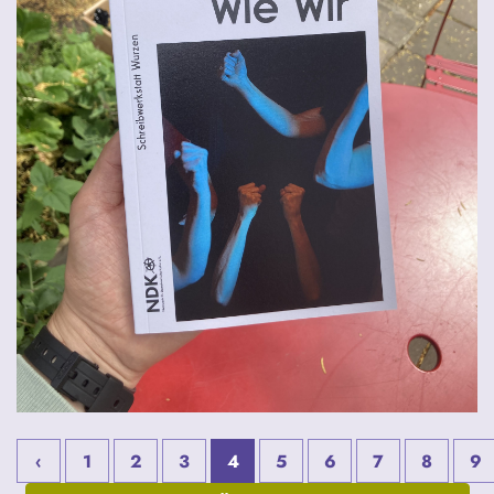
‹
1
2
3
4
5
6
7
8
9