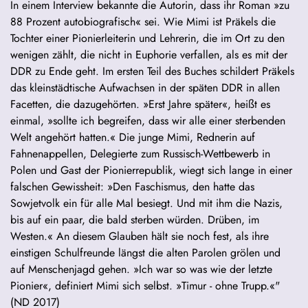
In einem Interview bekannte die Autorin, dass ihr Roman »zu
88 Prozent autobiografisch« sei. Wie Mimi ist Präkels die
Tochter einer Pionierleiterin und Lehrerin, die im Ort zu den
wenigen zählt, die nicht in Euphorie verfallen, als es mit der
DDR zu Ende geht. Im ersten Teil des Buches schildert Präkels
das kleinstädtische Aufwachsen in der späten DDR in allen
Facetten, die dazugehörten. »Erst Jahre später«, heißt es
einmal, »sollte ich begreifen, dass wir alle einer sterbenden
Welt angehört hatten.« Die junge Mimi, Rednerin auf
Fahnenappellen, Delegierte zum Russisch-Wettbewerb in
Polen und Gast der Pionierrepublik, wiegt sich lange in einer
falschen Gewissheit: »Den Faschismus, den hatte das
Sowjetvolk ein für alle Mal besiegt. Und mit ihm die Nazis,
bis auf ein paar, die bald sterben würden. Drüben, im
Westen.« An diesem Glauben hält sie noch fest, als ihre
einstigen Schulfreunde längst die alten Parolen grölen und
auf Menschenjagd gehen. »Ich war so was wie der letzte
Pionier«, definiert Mimi sich selbst. »Timur - ohne Trupp.«"
(ND 2017)